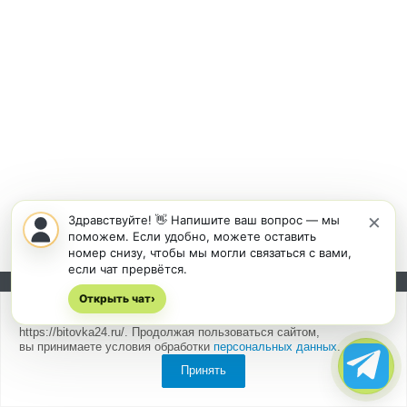
×
Здравствуйте! 👋 Напишите ваш вопрос — мы
поможем. Если удобно, можете оставить
номер снизу, чтобы мы могли связаться с вами,
если чат прервётся.
Открыть чат
Подписывайтесь на новости и акции:
›
Мы
используем cookies
для быстрой и удобной работы сайта
https://bitovka24.ru/. Продолжая пользоваться сайтом,
вы принимаете условия обработки
персональных данных
.
Принять