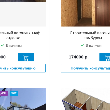
ельный вагончик, мдф
Строительный вагонч
отделка
тамбуром
В наличии
В наличии
000
174000
р.
чить консультацию
Получить консульта
ДУЕМ
ХИТ