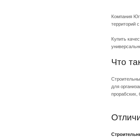
Компания Юг
территорий с
Купить качес
универсальн
Что та
Строительны
для организа
прорабских, 
Отличи
Строительн