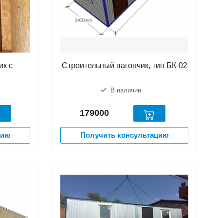
ик с
Строительный вагончик, тип БК-02
В наличии
179000
цию
Получить консультацию