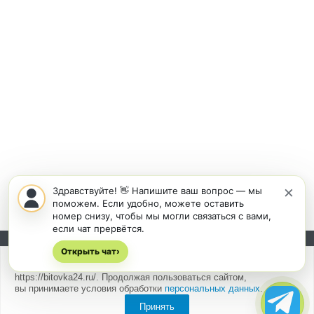
×
Здравствуйте! 👋 Напишите ваш вопрос — мы
поможем. Если удобно, можете оставить
номер снизу, чтобы мы могли связаться с вами,
если чат прервётся.
Открыть чат
Подписывайтесь на новости и акции:
›
Мы
используем cookies
для быстрой и удобной работы сайта
https://bitovka24.ru/. Продолжая пользоваться сайтом,
вы принимаете условия обработки
персональных данных
.
Принять