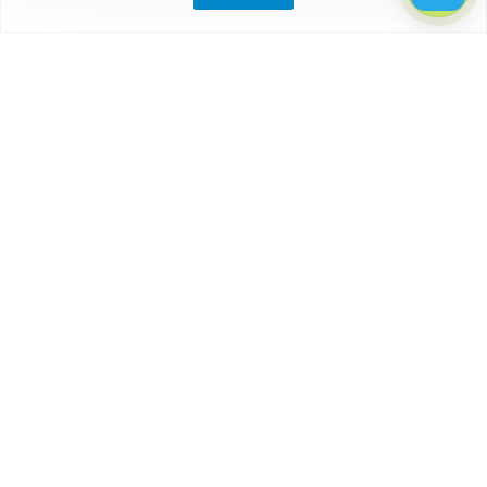
Компания
О компании
Партнеры
Отзывы
Каталог
Бытовки
Блок-контейнеры
Вагончики
Дачные домики
Модульные здания
Посты охраны, КПП
Торговые павильоны, киоски
Наши контакты