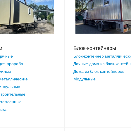
и
Блок-контейнеры
дачные
Блок-контейнер металлическ
для прораба
Дачные дома из блок-контей
жилые
Дома из блок-контейнеров
металлические
Модульные
модульные
строительные
утепленные
вка