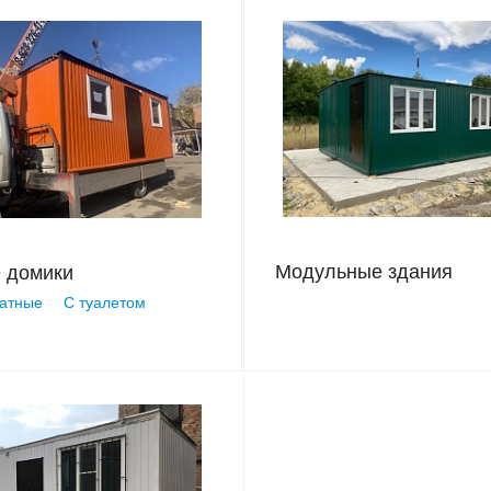
Модульные здания
 домики
атные
С туалетом