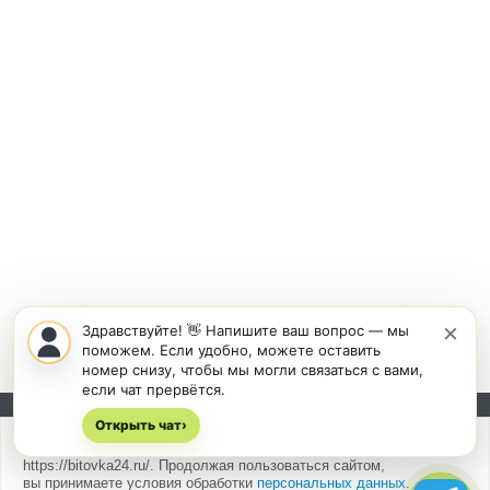
×
Здравствуйте! 👋 Напишите ваш вопрос — мы
поможем. Если удобно, можете оставить
номер снизу, чтобы мы могли связаться с вами,
если чат прервётся.
Открыть чат
Подписывайтесь на новости и акции:
›
Мы
используем cookies
для быстрой и удобной работы сайта
https://bitovka24.ru/. Продолжая пользоваться сайтом,
вы принимаете условия обработки
персональных данных
.