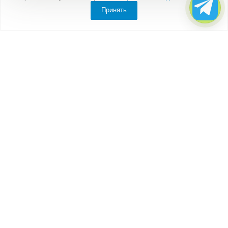
Принять
Компания
О компании
Партнеры
Отзывы
Каталог
Бытовки
Блок-контейнеры
Вагончики
Дачные домики
Модульные здания
Посты охраны, КПП
Торговые павильоны, киоски