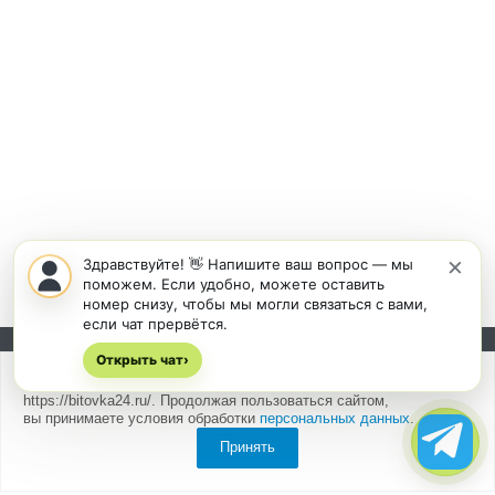
×
Здравствуйте! 👋 Напишите ваш вопрос — мы
поможем. Если удобно, можете оставить
номер снизу, чтобы мы могли связаться с вами,
если чат прервётся.
Открыть чат
Подписывайтесь на новости и акции:
›
Мы
используем cookies
для быстрой и удобной работы сайта
https://bitovka24.ru/. Продолжая пользоваться сайтом,
вы принимаете условия обработки
персональных данных
.
Принять