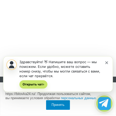
×
Здравствуйте! 👋 Напишите ваш вопрос — мы
поможем. Если удобно, можете оставить
номер снизу, чтобы мы могли связаться с вами,
если чат прервётся.
Открыть чат
Подписывайтесь на новости и акции:
›
Мы
используем cookies
для быстрой и удобной работы сайта
https://bitovka24.ru/. Продолжая пользоваться сайтом,
вы принимаете условия обработки
персональных данных
.
Принять