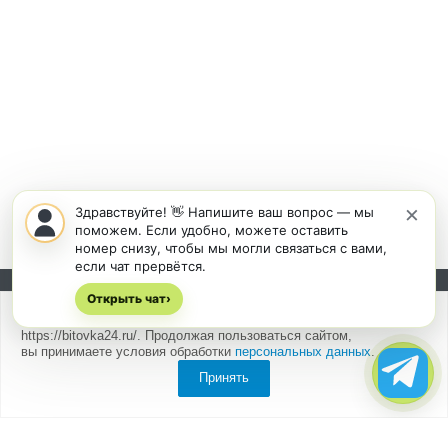
×
Здравствуйте! 👋 Напишите ваш вопрос — мы
поможем. Если удобно, можете оставить
номер снизу, чтобы мы могли связаться с вами,
если чат прервётся.
Открыть чат
Подписывайтесь на новости и акции:
›
Мы
используем cookies
для быстрой и удобной работы сайта
https://bitovka24.ru/. Продолжая пользоваться сайтом,
вы принимаете условия обработки
персональных данных
.
Принять