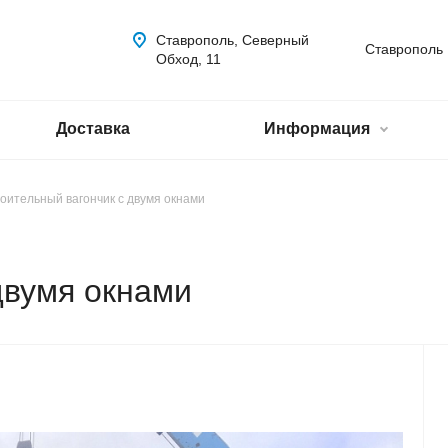
Ставрополь, Северный
Ставрополь
Обход, 11
Доставка
Информация
оительный вагончик с двумя окнами
двумя окнами