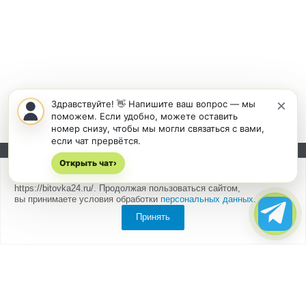
×
Здравствуйте! 👋 Напишите ваш вопрос — мы
поможем. Если удобно, можете оставить
номер снизу, чтобы мы могли связаться с вами,
если чат прервётся.
Открыть чат
Подписывайтесь на новости и акции:
›
Мы
используем cookies
для быстрой и удобной работы сайта
https://bitovka24.ru/. Продолжая пользоваться сайтом,
вы принимаете условия обработки
персональных данных
.
Принять
Компания
О компании