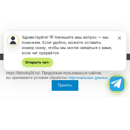
×
Здравствуйте! 👋 Напишите ваш вопрос — мы
поможем. Если удобно, можете оставить
номер снизу, чтобы мы могли связаться с вами,
если чат прервётся.
Открыть чат
Подписывайтесь на новости и акции:
›
Мы
используем cookies
для быстрой и удобной работы сайта
https://bitovka24.ru/. Продолжая пользоваться сайтом,
вы принимаете условия обработки
персональных данных
.
Принять
Компания
О компании
Партнеры