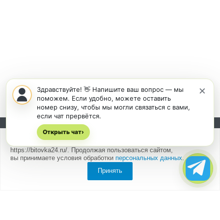
×
Здравствуйте! 👋 Напишите ваш вопрос — мы
поможем. Если удобно, можете оставить
номер снизу, чтобы мы могли связаться с вами,
если чат прервётся.
Открыть чат
Подписывайтесь на новости и акции:
›
Мы
используем cookies
для быстрой и удобной работы сайта
https://bitovka24.ru/. Продолжая пользоваться сайтом,
вы принимаете условия обработки
персональных данных
.
Принять
Компания