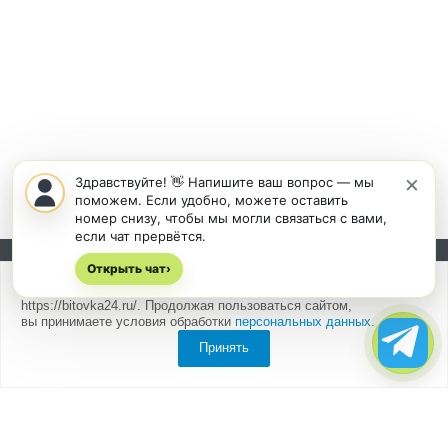
×
Здравствуйте! 👋 Напишите ваш вопрос — мы
поможем. Если удобно, можете оставить
номер снизу, чтобы мы могли связаться с вами,
если чат прервётся.
Открыть чат
Подписывайтесь на новости и акции:
›
Мы
используем cookies
для быстрой и удобной работы сайта
https://bitovka24.ru/. Продолжая пользоваться сайтом,
вы принимаете условия обработки
персональных данных
.
Принять
Компания